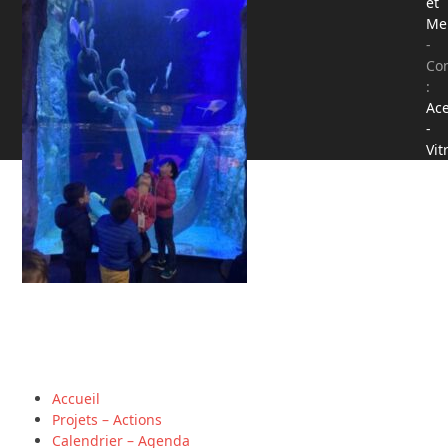
et
Me
-
Co
:
Ace
-
Vit
Accueil
Projets – Actions
Calendrier – Agenda