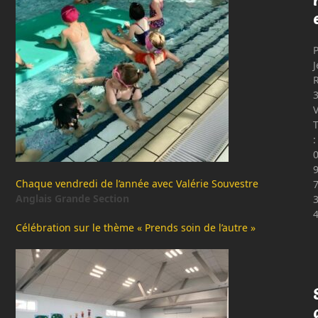
P
J
T
:
Chaque vendredi de l’année avec Valérie Souvestre
Anglais Grande Section
Célébration sur le thème « Prends soin de l’autre »