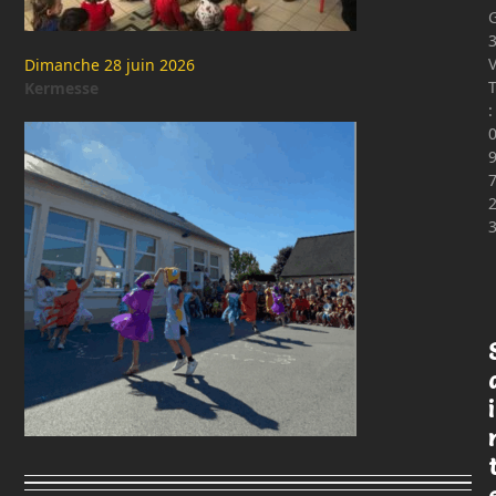
Dimanche 28 juin 2026
T
Kermesse
:
i